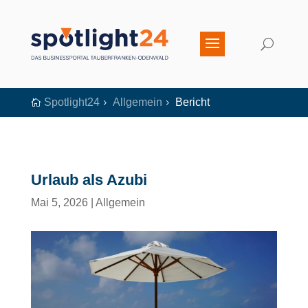
Spotlight24
Allgemein
Bericht

5
5
Urlaub als Azubi
Mai 5, 2026
|
Allgemein