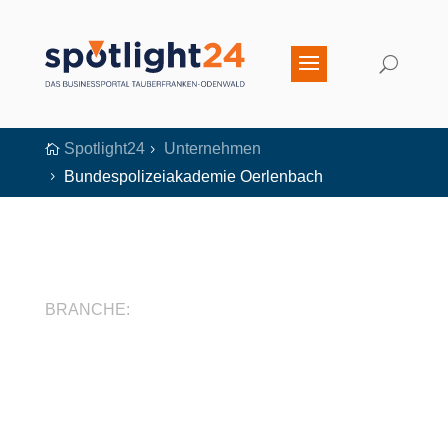
Spotlight24
Unternehmen

5
Bundespolizeiakademie Oerlenbach
5
BRANCHE: