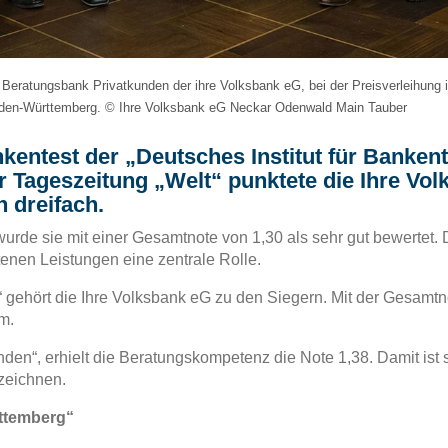
 Beratungsbank Privatkunden der ihre Volksbank eG, bei der Preisverleihung in
aden-Württemberg. © Ihre Volksbank eG Neckar Odenwald Main Tauber
entest der „Deutsches Institut für Banken
 Tageszeitung „Welt“ punktete die Ihre Vo
 dreifach.
 wurde sie mit einer Gesamtnote von 1,30 als sehr gut bewertet. 
otenen Leistungen eine zentrale Rolle.
gehört die Ihre Volksbank eG zu den Siegern. Mit der Gesamtno
m.
kunden“, erhielt die Beratungskompetenz die Note 1,38. Damit ist
zeichnen.
ttemberg“