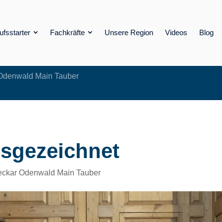
ufsstarter
Fachkräfte
Unsere Region
Videos
Blog
 Odenwald Main Tauber
sgezeichnet
eckar Odenwald Main Tauber