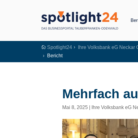
Ber
Spotlight24
Ihre Volksbank eG Neckar

5
Bericht
5
Mehrfach au
Mai 8, 2025
|
Ihre Volksbank eG N