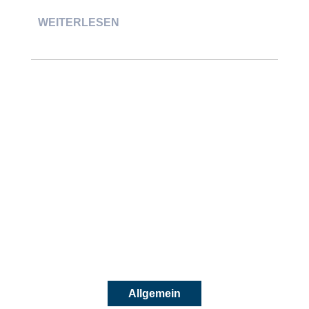
WEITERLESEN
UNTERNEHMEN IM SPOTLIGHT
Mehr zu diesem
Unternehmen
Allgemein