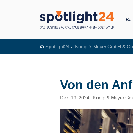
Ber
Spotlight24
König & Meyer GmbH & Co

5
Von den Anf
Dez. 13, 2024
|
König & Meyer Gm