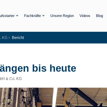
ufsstarter
Fachkräfte
Unsere Region
Videos
Blog
. KG
Bericht
5
ängen bis heute
bH & Co. KG