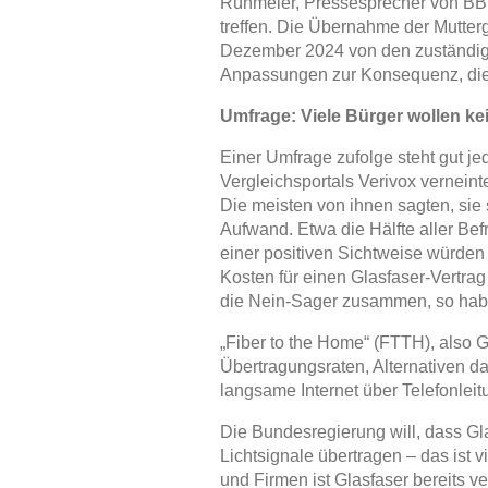
Rühmeier, Pressesprecher von BBV
treffen. Die Übernahme der Mutter
Dezember 2024 von den zuständig
Anpassungen zur Konsequenz, die 
Umfrage: Viele Bürger wollen kei
Einer Umfrage zufolge steht gut j
Vergleichsportals Verivox vernein
Die meisten von ihnen sagten, sie 
Aufwand. Etwa die Hälfte aller Be
einer positiven Sichtweise würden a
Kosten für einen Glasfaser-Vertra
die Nein-Sager zusammen, so haben
„Fiber to the Home“ (FTTH), also Gl
Übertragungsraten, Alternativen d
langsame Internet über Telefonle
Die Bundesregierung will, dass G
Lichtsignale übertragen – das ist 
und Firmen ist Glasfaser bereits ve