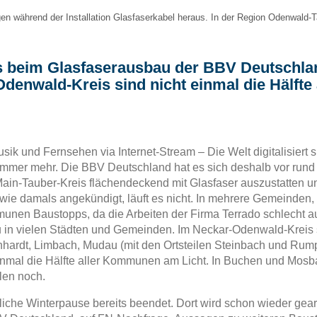
n während der Installation Glasfaserkabel heraus. In der Region Odenwald-Ta
 beim Glasfaserausbau der BBV Deutschlan
denwald-Kreis sind nicht einmal die Hälft
sik und Fernsehen via Internet-Stream – Die Welt digitalisiert
 immer mehr. Die BBV Deutschland hat es sich deshalb vor rund 
in-Tauber-Kreis flächendeckend mit Glasfaser auszustatten u
 wie damals angekündigt, läuft es nicht. In mehrere Gemeinden
nen Baustopps, da die Arbeiten der Firma Terrado schlecht aus
u in vielen Städten und Gemeinden. Im Neckar-Odenwald-Kreis 
ardt, Limbach, Mudau (mit den Ortsteilen Steinbach und Rump
mal die Hälfte aller Kommunen am Licht. In Buchen und Mosbach
len noch.
liche Winterpause bereits beendet. Dort wird schon wieder gearb