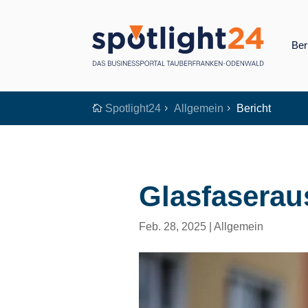
Ber
Spotlight24
Allgemein
Bericht

5
5
Glasfaserau
Feb. 28, 2025
|
Allgemein