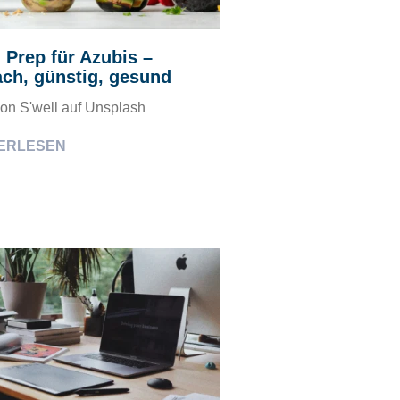
 Prep für Azubis –
ach, günstig, gesund
von S'well auf Unsplash
ERLESEN