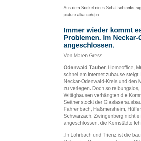
Aus dem Sockel eines Schaltschranks rage
picture alliance/dpa
Immer wieder kommt es
Problemen. Im Neckar-O
angeschlossen.
Von Maren Gress
Odenwald-Tauber.
Homeoffice, Mu
schnellem Internet zuhause steigt
Neckar-Odenwald-Kreis und den Ma
zu verlegen. Doch so reibungslos,
Wittighausen verhängten die Kommu
Seither stockt der Glasfaserausba
Fahrenbach, Haßmersheim, Hüffenh
Schwarzach, Zwingenberg nicht ein
angeschlossen, die Kernstädte feh
„In Lohrbach und Trienz ist die bau