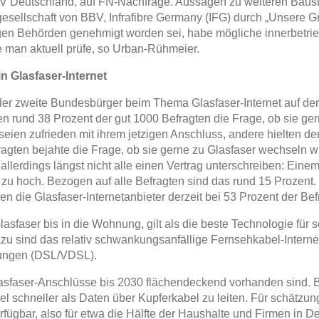
 Deutschland, auf FN-Nachfrage. Aussagen zu weiteren Bausta
gesellschaft von BBV, Infrafibre Germany (IFG) durch „Unsere G
en Behörden genehmigt worden sei, habe mögliche innerbetri
man aktuell prüfe, so Urban-Rühmeier.
n Glasfaser-Internet
eder zweite Bundesbürger beim Thema Glasfaser-Internet auf de
ten rund 38 Prozent der gut 1000 Befragten die Frage, ob sie g
seien zufrieden mit ihrem jetzigen Anschluss, andere hielten d
fragten bejahte die Frage, ob sie gerne zu Glasfaser wechseln
llerdings längst nicht alle einen Vertrag unterschreiben: Einem
g zu hoch. Bezogen auf alle Befragten sind das rund 15 Prozen
 die Glasfaser-Internetanbieter derzeit bei 53 Prozent der Bef
asfaser bis in die Wohnung, gilt als die beste Technologie für s
azu sind das relativ schwankungsanfällige Fernsehkabel-Intern
itungen (DSL/VDSL).
lasfaser-Anschlüsse bis 2030 flächendeckend vorhanden sind. 
viel schneller als Daten über Kupferkabel zu leiten. Für schätz
rfügbar, also für etwa die Hälfte der Haushalte und Firmen in De