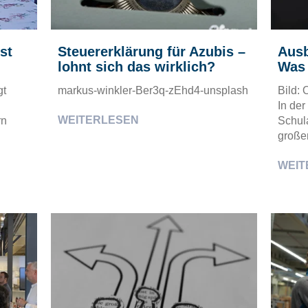
st
Steuererklärung für Azubis –
Ausb
lohnt sich das wirklich?
Was 
gt
markus-winkler-Ber3q-zEhd4-unsplash
Bild:
In de
WEITERLESEN
rn
Schula
großen
WEIT