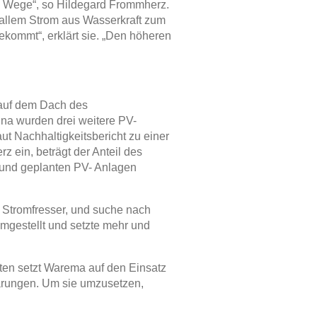
ue Wege“, so Hildegard Frommherz.
 allem Strom aus Wasserkraft zum
tekommt“, erklärt sie. „Den höheren
 auf dem Dach des
hna wurden drei weitere PV-
ut Nachhaltigkeitsbericht zu einer
ein, beträgt der Anteil des
n und geplanten PV- Anlagen
a Stromfresser, und suche nach
gestellt und setzte mehr und
ten setzt Warema auf den Einsatz
parungen. Um sie umzusetzen,