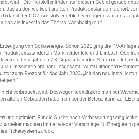
det wird. „Die Hersteller finden auf diesem Gebiet gerade ne
, das zu den weltweit größten Produktionsländern gehört, vor
t sich damit der CO2-Ausstoß erheblich verringern, was uns zugu
n das als Invest in das Thema Nachhaltigkeit.“
ie Erzeugung von Solarenergie. Schon 2021 ging die PV-Anlage
en Produktionsstandorten Marktheidenfeld und Limbach-Oberfro
uzieren diese jährlich 2,8 Gigawattstunden Strom und führen la
O2-Emissionen pro Jahr. Insgesamt, räumt Hildegard Frommherz 
unter zehn Prozent für das Jahr 2023. „Mit den neu installierte
teigern.“
ie nicht verbraucht wird. Deswegen identifiziere man bei Warem
en älteren Gebäuden habe man bei der Beleuchtung auf LED um
rt und optimiert. Für die Suche nach Verbesserungsmöglichkei
 Mitarbeiter machten immer wieder Vorschläge für Energieeins
tes Ticketsystem zurück.