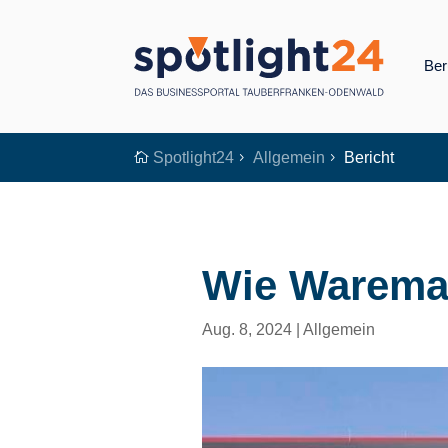
Ber
Spotlight24
Allgemein
Bericht

5
5
Wie Warema 
Aug. 8, 2024
|
Allgemein