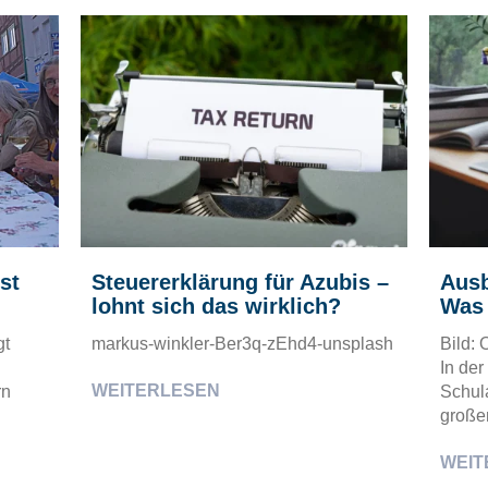
st
Steuererklärung für Azubis –
Ausb
lohnt sich das wirklich?
Was 
gt
markus-winkler-Ber3q-zEhd4-unsplash
Bild:
In de
WEITERLESEN
rn
Schula
großen
WEIT