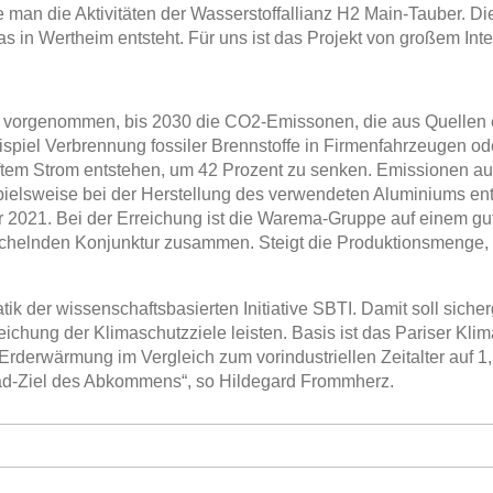
e man die Aktivitäten der Wasserstoffallianz H2 Main-Tauber. D
as in Wertheim entsteht. Für uns ist das Projekt von großem In
n vorgenommen, bis 2030 die CO2-Emissonen, die aus Quellen
eispiel Verbrennung fossiler Brennstoffe in Firmenfahrzeugen o
tem Strom entstehen, um 42 Prozent zu senken. Emissionen au
pielsweise bei der Herstellung des verwendeten Aluminiums en
 2021. Bei der Erreichung ist die Warema-Gruppe auf einem gu
wächelnden Konjunktur zusammen. Steigt die Produktionsmenge
ik der wissenschaftsbasierten Initiative SBTI. Damit soll siche
eichung der Klimaschutzziele leisten. Basis ist das Pariser K
derwärmung im Vergleich zum vorindustriellen Zeitalter auf 1
ad-Ziel des Abkommens“, so Hildegard Frommherz.