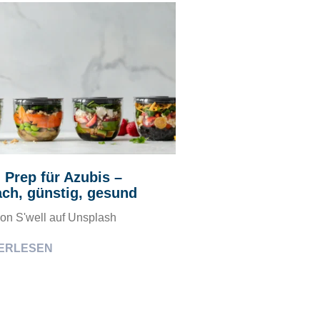
 Prep für Azubis –
ach, günstig, gesund
von S'well auf Unsplash
ERLESEN