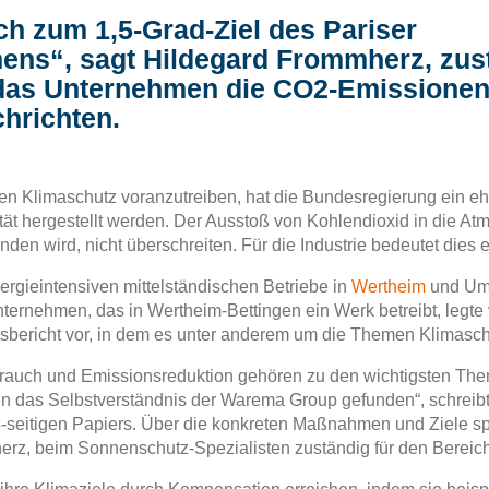
h zum 1,5-Grad-Ziel des Pariser
ns“, sagt Hildegard Frommherz, zust
 das Unternehmen die CO2-Emissionen s
hrichten.
n Klimaschutz voranzutreiben, hat die Bundesregierung ein eh
ität hergestellt werden. Der Ausstoß von Kohlendioxid in die A
nden wird, nicht überschreiten. Für die Industrie bedeutet dies
ergieintensiven mittelständischen Betriebe in
Wertheim
und Umg
ternehmen, das in Wertheim-Bettingen ein Werk betreibt, leg
itsbericht vor, in dem es unter anderem um die Themen Klimas
rauch und Emissionsreduktion gehören zu den wichtigsten Them
n das Selbstverständnis der Warema Group gefunden“, schreib
-seitigen Papiers. Über die konkreten Maßnahmen und Ziele s
rz, beim Sonnenschutz-Spezialisten zuständig für den Bereich 