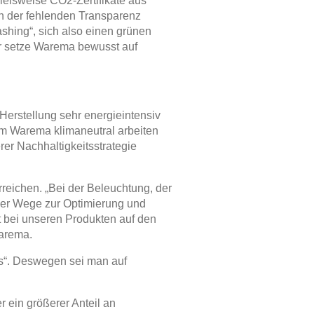
ielsweise CO2-Zertifikate aus
en der fehlenden Transparenz
shing“, sich also einen grünen
hr setze Warema bewusst auf
erstellung sehr energieintensiv
em Warema klimaneutral arbeiten
er Nachhaltigkeitsstrategie
reichen. „Bei der Beleuchtung, der
er Wege zur Optimierung und
ht bei unseren Produkten auf den
Warema.
us“. Deswegen sei man auf
 ein größerer Anteil an