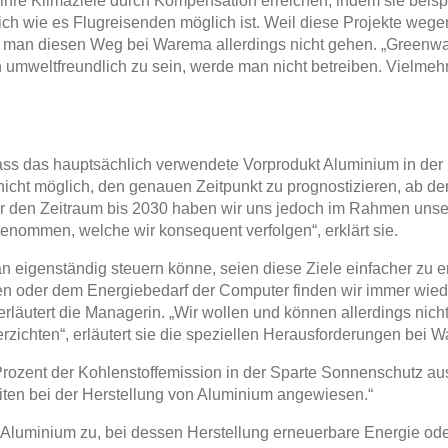
hre Klimaziele durch Kompensation erreichen, indem sie beisp
ich wie es Flugreisenden möglich ist. Weil diese Projekte weg
le man diesen Weg bei Warema allerdings nicht gehen. „Greenwa
 umweltfreundlich zu sein, werde man nicht betreiben. Vielme
s das hauptsächlich verwendete Vorprodukt Aluminium in der H
 nicht möglich, den genauen Zeitpunkt zu prognostizieren, ab d
r den Zeitraum bis 2030 haben wir uns jedoch im Rahmen unser
genommen, welche wir konsequent verfolgen“, erklärt sie.
 eigenständig steuern könne, seien diese Ziele einfacher zu er
 oder dem Energiebedarf der Computer finden wir immer wied
erläutert die Managerin. „Wir wollen und können allerdings nic
rzichten“, erläutert sie die speziellen Herausforderungen bei 
Prozent der Kohlenstoffemission in der Sparte Sonnenschutz a
iten bei der Herstellung von Aluminium angewiesen.“
luminium zu, bei dessen Herstellung erneuerbare Energie oder