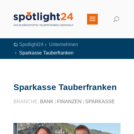
Spotlight24
Unternehmen

5
Sparkasse Tauberfranken
5
Sparkasse Tauberfranken
BRANCHE:
BANK
|
FINANZEN
|
SPARKASSE